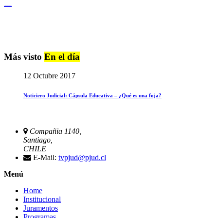
Igualdad de Género y No Discriminación
Más visto
En el día
12 Octubre 2017
Noticiero Judicial: Cápsula Educativa – ¿Qué es una foja?
Compañia 1140,
Santiago,
CHILE
E-Mail:
tvpjud@pjud.cl
Menú
Home
Institucional
Juramentos
Programas