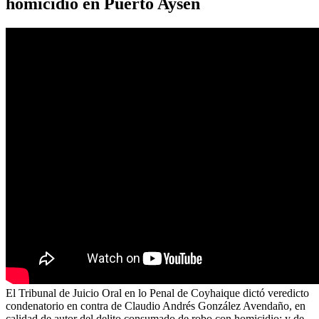
homicidio en Puerto Aysén
El Tribunal de Juicio Oral en lo Penal de Coyhaique dictó veredicto
condenatorio en contra de Claudio Andrés González Avendaño, en
calidad de autor del delito consumado de robo con homicidio; y de