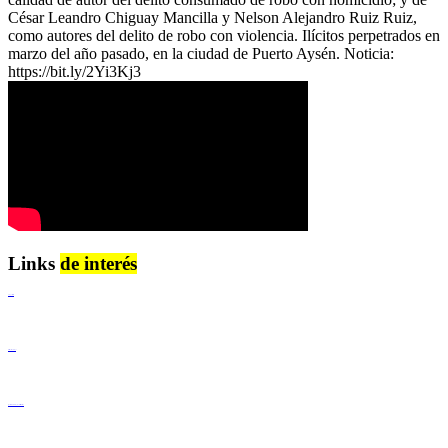
César Leandro Chiguay Mancilla y Nelson Alejandro Ruiz Ruiz,
como autores del delito de robo con violencia. Ilícitos perpetrados en
marzo del año pasado, en la ciudad de Puerto Aysén. Noticia:
https://bit.ly/2Yi3Kj3
Links
de interés
Lenguaje Claro
Derechos Humanos
Igualdad de Género y No Discriminación