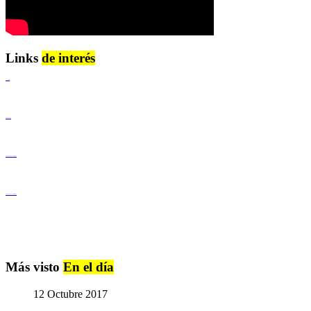
Links
de interés
Lenguaje Claro
Derechos Humanos
Igualdad de Género y No Discriminación
Igualdad de Género y No Discriminación
Más visto
En el día
12 Octubre 2017