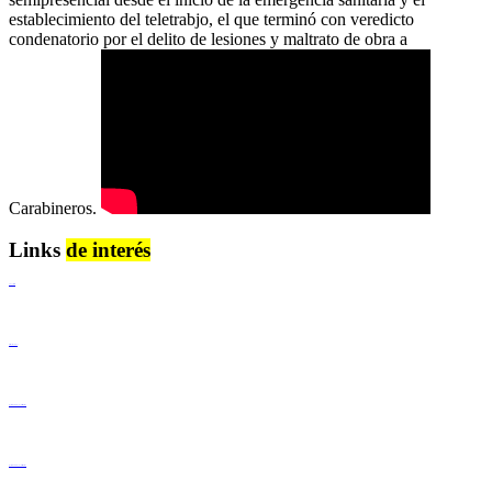
establecimiento del teletrabjo, el que terminó con veredicto
condenatorio por el delito de lesiones y maltrato de obra a
Carabineros.
Links
de interés
Lenguaje Claro
Derechos Humanos
Igualdad de Género y No Discriminación
Igualdad de Género y No Discriminación