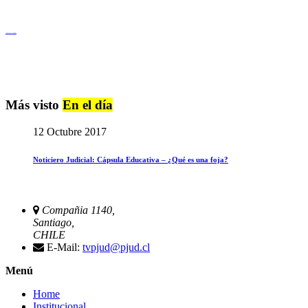
Igualdad de Género y No Discriminación
Más visto
En el día
12 Octubre 2017
Noticiero Judicial: Cápsula Educativa – ¿Qué es una foja?
Compañia 1140,
Santiago,
CHILE
E-Mail:
tvpjud@pjud.cl
Menú
Home
Institucional