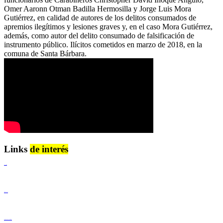
Omer Aaronn Otman Badilla Hermosilla y Jorge Luis Mora
Gutiérrez, en calidad de autores de los delitos consumados de
apremios ilegítimos y lesiones graves y, en el caso Mora Gutiérrez,
además, como autor del delito consumado de falsificación de
instrumento público. Ilícitos cometidos en marzo de 2018, en la
comuna de Santa Bárbara.
Links
de interés
Lenguaje Claro
Derechos Humanos
Igualdad de Género y No Discriminación