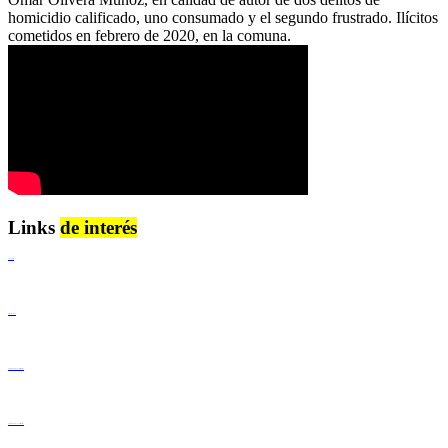
homicidio calificado, uno consumado y el segundo frustrado. Ilícitos
cometidos en febrero de 2020, en la comuna.
Links
de interés
Lenguaje Claro
Derechos Humanos
Igualdad de Género y No Discriminación
Igualdad de Género y No Discriminación