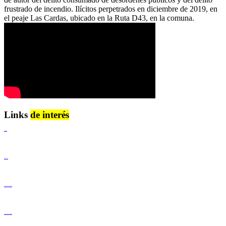
frustrado de incendio. Ilícitos perpetrados en diciembre de 2019, en
el peaje Las Cardas, ubicado en la Ruta D43, en la comuna.
Links
de interés
Lenguaje Claro
Derechos Humanos
Igualdad de Género y No Discriminación
Igualdad de Género y No Discriminación