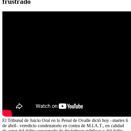
frustrado
El Tribunal de Juicio Oral en lo Penal de Ovalle dictó hoy –martes 6
de abril– veredicto condenatorio en contra de M.I.A.T., en calidad
de autor del delito consumado de desórdenes públicos y del delito