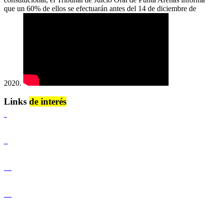
que un 60% de ellos se efectuarán antes del 14 de diciembre de
2020.
Links
de interés
Lenguaje Claro
Derechos Humanos
Igualdad de Género y No Discriminación
Igualdad de Género y No Discriminación