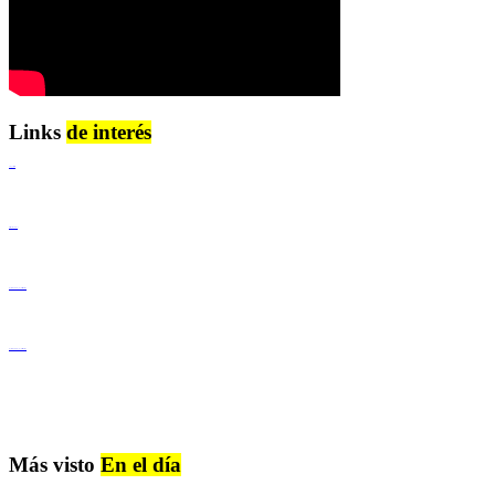
Links
de interés
Lenguaje Claro
Derechos Humanos
Igualdad de Género y No Discriminación
Igualdad de Género y No Discriminación
Más visto
En el día