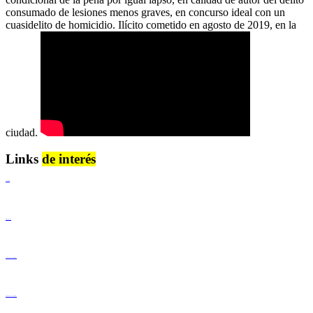
consumado de lesiones menos graves, en concurso ideal con un
cuasidelito de homicidio. Ilícito cometido en agosto de 2019, en la
ciudad.
Links
de interés
Lenguaje Claro
Derechos Humanos
Igualdad de Género y No Discriminación
Igualdad de Género y No Discriminación