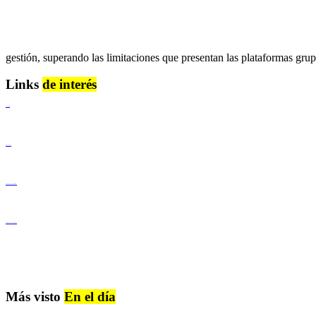
gestión, superando las limitaciones que presentan las plataformas gru
Links
de interés
Lenguaje Claro
Derechos Humanos
Igualdad de Género y No Discriminación
Igualdad de Género y No Discriminación
Más visto
En el día