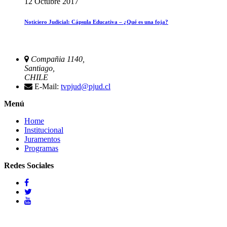
12 Octubre 2017
Noticiero Judicial: Cápsula Educativa – ¿Qué es una foja?
Compañia 1140,
Santiago,
CHILE
E-Mail:
tvpjud@pjud.cl
Menú
Home
Institucional
Juramentos
Programas
Redes Sociales