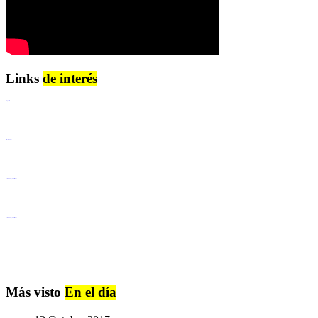
Links
de interés
Lenguaje Claro
Derechos Humanos
Igualdad de Género y No Discriminación
Igualdad de Género y No Discriminación
Más visto
En el día