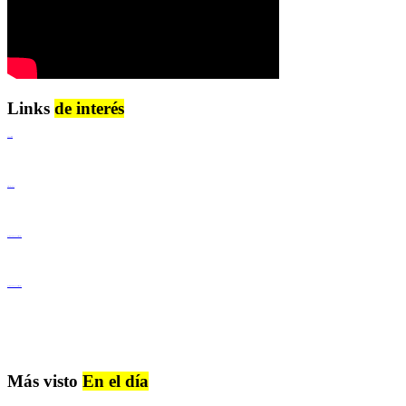
Links
de interés
Lenguaje Claro
Derechos Humanos
Igualdad de Género y No Discriminación
Igualdad de Género y No Discriminación
Más visto
En el día