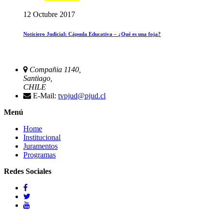
12 Octubre 2017
Noticiero Judicial: Cápsula Educativa – ¿Qué es una foja?
Compañia 1140,
Santiago,
CHILE
E-Mail:
tvpjud@pjud.cl
Menú
Home
Institucional
Juramentos
Programas
Redes Sociales