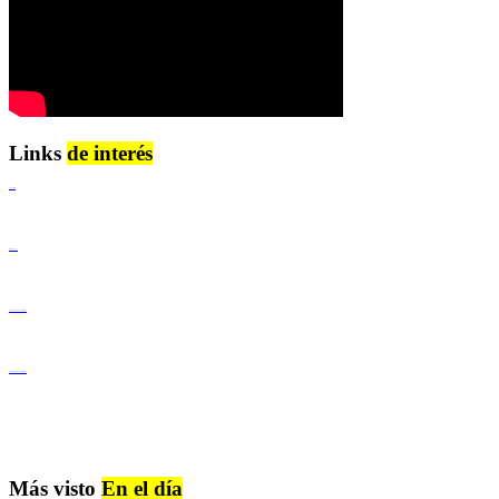
Links
de interés
Lenguaje Claro
Derechos Humanos
Igualdad de Género y No Discriminación
Igualdad de Género y No Discriminación
Más visto
En el día