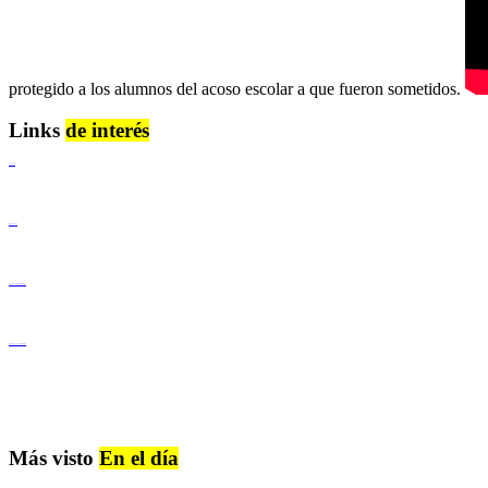
protegido a los alumnos del acoso escolar a que fueron sometidos.
Links
de interés
Lenguaje Claro
Derechos Humanos
Igualdad de Género y No Discriminación
Igualdad de Género y No Discriminación
Más visto
En el día