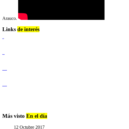
Arauco.
Links
de interés
Lenguaje Claro
Derechos Humanos
Igualdad de Género y No Discriminación
Igualdad de Género y No Discriminación
Más visto
En el día
12 Octubre 2017