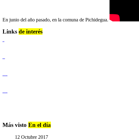
En junio del año pasado, en la comuna de Pichidegua.
Links
de interés
Lenguaje Claro
Derechos Humanos
Igualdad de Género y No Discriminación
Igualdad de Género y No Discriminación
Más visto
En el día
12 Octubre 2017