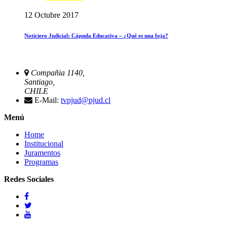
12 Octubre 2017
Noticiero Judicial: Cápsula Educativa – ¿Qué es una foja?
Compañia 1140,
Santiago,
CHILE
E-Mail:
tvpjud@pjud.cl
Menú
Home
Institucional
Juramentos
Programas
Redes Sociales