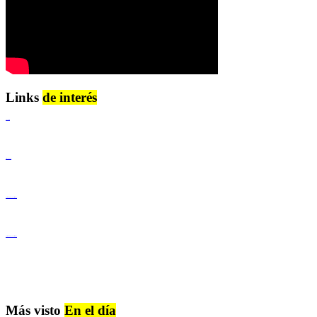
Links
de interés
Lenguaje Claro
Derechos Humanos
Igualdad de Género y No Discriminación
Igualdad de Género y No Discriminación
Más visto
En el día