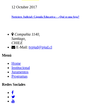
12 Octubre 2017
Noticiero Judicial: Cápsula Educativa – ¿Qué es una foja?
Compañia 1140,
Santiago,
CHILE
E-Mail:
tvpjud@pjud.cl
Menú
Home
Institucional
Juramentos
Programas
Redes Sociales