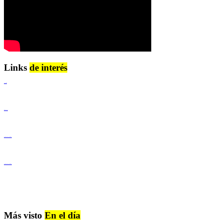
Links
de interés
Lenguaje Claro
Derechos Humanos
Igualdad de Género y No Discriminación
Igualdad de Género y No Discriminación
Más visto
En el día