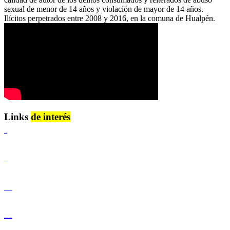
sexual de menor de 14 años y violación de mayor de 14 años.
Ilícitos perpetrados entre 2008 y 2016, en la comuna de Hualpén.
Links
de interés
Lenguaje Claro
Derechos Humanos
Igualdad de Género y No Discriminación
Igualdad de Género y No Discriminación