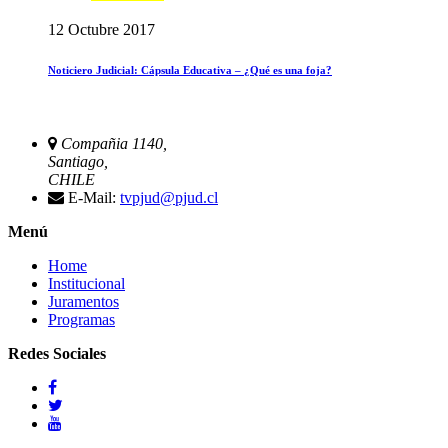
12 Octubre 2017
Noticiero Judicial: Cápsula Educativa – ¿Qué es una foja?
Compañia 1140,
Santiago,
CHILE
E-Mail:
tvpjud@pjud.cl
Menú
Home
Institucional
Juramentos
Programas
Redes Sociales