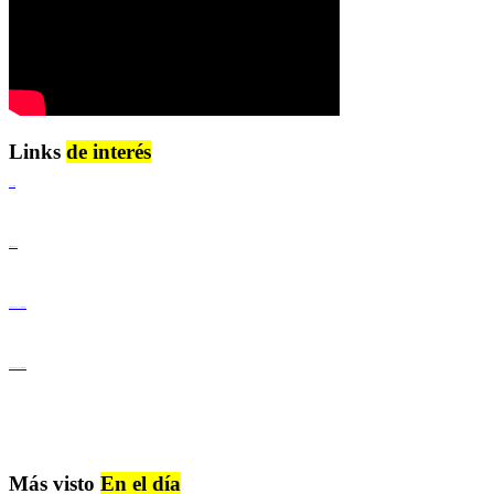
Links
de interés
Lenguaje Claro
Derechos Humanos
Igualdad de Género y No Discriminación
Igualdad de Género y No Discriminación
Más visto
En el día