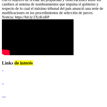
cambios al sistema de nombramientos que impulsa el gobierno y
respecto de lo cual el máximo tribunal del país anunció una serie de
modificaciones en los procedimientos de selección de jueces.
Noticia: https://bit.ly/2XzKnBP
Links
de interés
Lenguaje Claro
Derechos Humanos
Igualdad de Género y No Discriminación