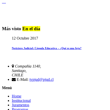
Igualdad de Género y No Discriminación
Más visto
En el día
12 Octubre 2017
Noticiero Judicial: Cápsula Educativa – ¿Qué es una foja?
Compañia 1140,
Santiago,
CHILE
E-Mail:
tvpjud@pjud.cl
Menú
Home
Institucional
Juramentos
Programas