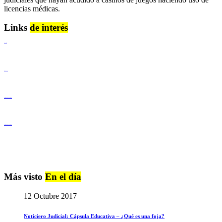
licencias médicas.
Links
de interés
Lenguaje Claro
Derechos Humanos
Igualdad de Género y No Discriminación
Igualdad de Género y No Discriminación
Más visto
En el día
12 Octubre 2017
Noticiero Judicial: Cápsula Educativa – ¿Qué es una foja?