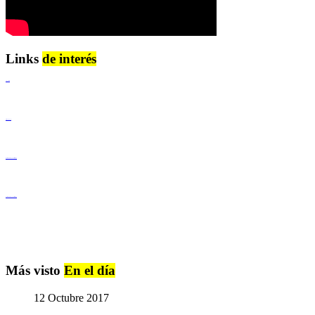
Links
de interés
Lenguaje Claro
Derechos Humanos
Igualdad de Género y No Discriminación
Igualdad de Género y No Discriminación
Más visto
En el día
12 Octubre 2017