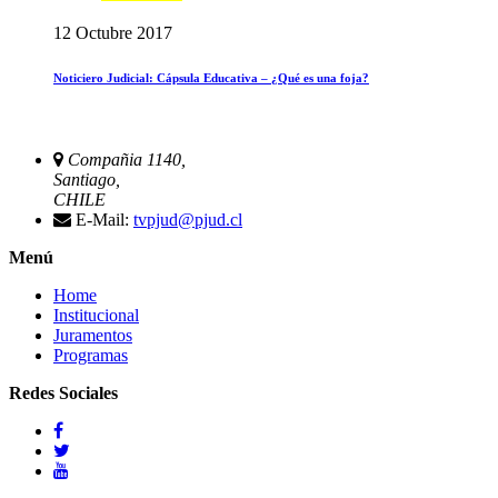
12 Octubre 2017
Noticiero Judicial: Cápsula Educativa – ¿Qué es una foja?
Compañia 1140,
Santiago,
CHILE
E-Mail:
tvpjud@pjud.cl
Menú
Home
Institucional
Juramentos
Programas
Redes Sociales