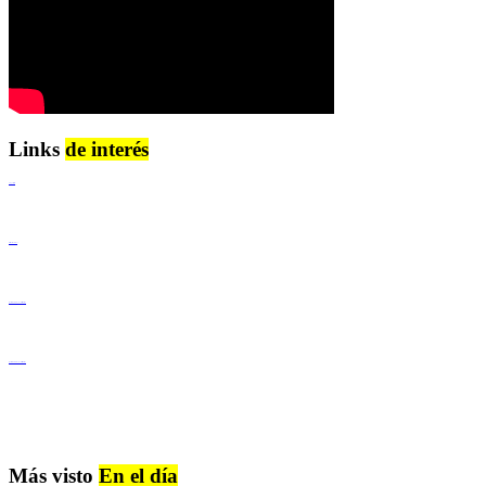
Links
de interés
Lenguaje Claro
Derechos Humanos
Igualdad de Género y No Discriminación
Igualdad de Género y No Discriminación
Más visto
En el día