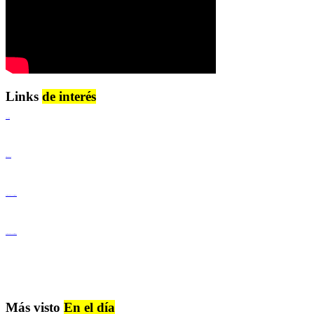
Links
de interés
Lenguaje Claro
Derechos Humanos
Igualdad de Género y No Discriminación
Igualdad de Género y No Discriminación
Más visto
En el día