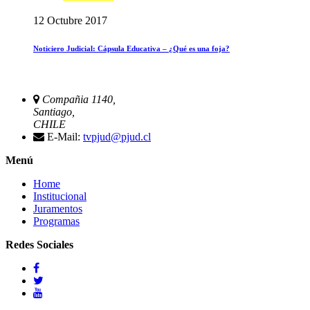
12 Octubre 2017
Noticiero Judicial: Cápsula Educativa – ¿Qué es una foja?
Compañia 1140,
Santiago,
CHILE
E-Mail:
tvpjud@pjud.cl
Menú
Home
Institucional
Juramentos
Programas
Redes Sociales