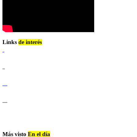
Links
de interés
Lenguaje Claro
Derechos Humanos
Igualdad de Género y No Discriminación
Igualdad de Género y No Discriminación
Más visto
En el día