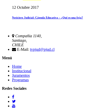
12 Octubre 2017
Noticiero Judicial: Cápsula Educativa – ¿Qué es una foja?
Compañia 1140,
Santiago,
CHILE
E-Mail:
tvpjud@pjud.cl
Menú
Home
Institucional
Juramentos
Programas
Redes Sociales