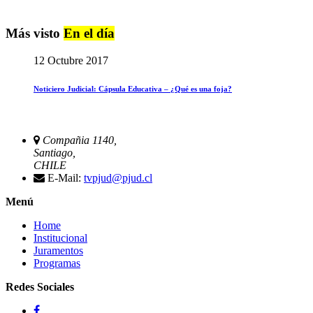
Más visto
En el día
12 Octubre 2017
Noticiero Judicial: Cápsula Educativa – ¿Qué es una foja?
Compañia 1140,
Santiago,
CHILE
E-Mail:
tvpjud@pjud.cl
Menú
Home
Institucional
Juramentos
Programas
Redes Sociales