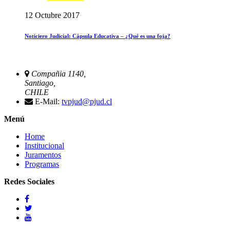
12 Octubre 2017
Noticiero Judicial: Cápsula Educativa – ¿Qué es una foja?
Compañia 1140,
Santiago,
CHILE
E-Mail:
tvpjud@pjud.cl
Menú
Home
Institucional
Juramentos
Programas
Redes Sociales