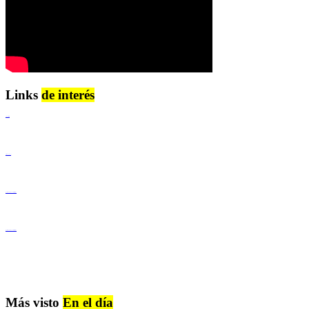
Links
de interés
Lenguaje Claro
Derechos Humanos
Igualdad de Género y No Discriminación
Igualdad de Género y No Discriminación
Más visto
En el día