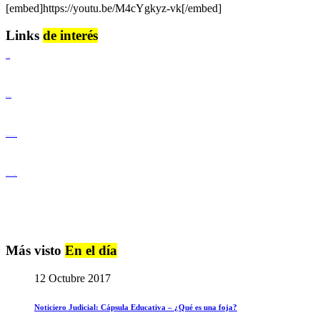
[embed]https://youtu.be/M4cYgkyz-vk[/embed]
Links
de interés
Lenguaje Claro
Derechos Humanos
Igualdad de Género y No Discriminación
Igualdad de Género y No Discriminación
Más visto
En el día
12 Octubre 2017
Noticiero Judicial: Cápsula Educativa – ¿Qué es una foja?