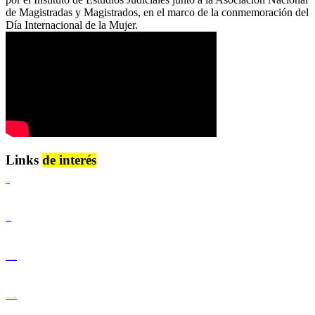
de Magistradas y Magistrados, en el marco de la conmemoración del
Día Internacional de la Mujer.
Links
de interés
Lenguaje Claro
Derechos Humanos
Igualdad de Género y No Discriminación
Igualdad de Género y No Discriminación