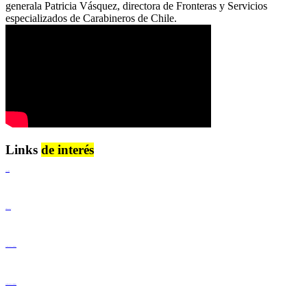
generala Patricia Vásquez, directora de Fronteras y Servicios
especializados de Carabineros de Chile.
Links
de interés
Lenguaje Claro
Derechos Humanos
Igualdad de Género y No Discriminación
Igualdad de Género y No Discriminación