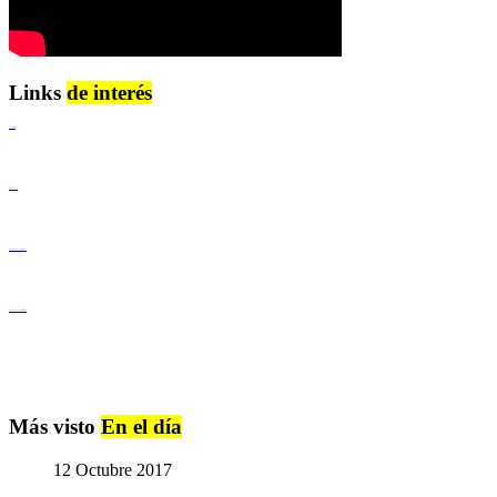
Links
de interés
Lenguaje Claro
Derechos Humanos
Igualdad de Género y No Discriminación
Igualdad de Género y No Discriminación
Más visto
En el día
12 Octubre 2017