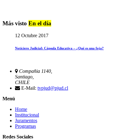
Más visto
En el día
12 Octubre 2017
Noticiero Judicial: Cápsula Educativa – ¿Qué es una foja?
Compañia 1140,
Santiago,
CHILE
E-Mail:
tvpjud@pjud.cl
Menú
Home
Institucional
Juramentos
Programas
Redes Sociales