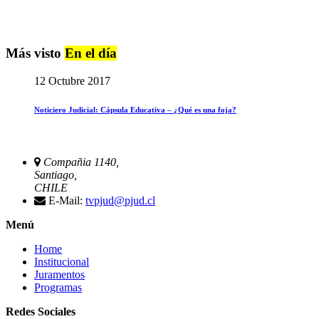
Más visto
En el día
12 Octubre 2017
Noticiero Judicial: Cápsula Educativa – ¿Qué es una foja?
Compañia 1140,
Santiago,
CHILE
E-Mail:
tvpjud@pjud.cl
Menú
Home
Institucional
Juramentos
Programas
Redes Sociales