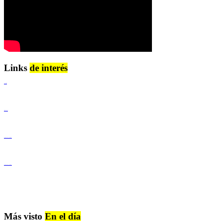
Links
de interés
Lenguaje Claro
Derechos Humanos
Igualdad de Género y No Discriminación
Igualdad de Género y No Discriminación
Más visto
En el día