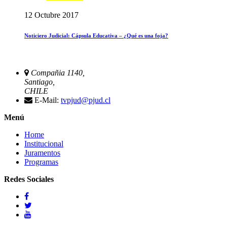
12 Octubre 2017
Noticiero Judicial: Cápsula Educativa – ¿Qué es una foja?
Compañia 1140,
Santiago,
CHILE
E-Mail:
tvpjud@pjud.cl
Menú
Home
Institucional
Juramentos
Programas
Redes Sociales