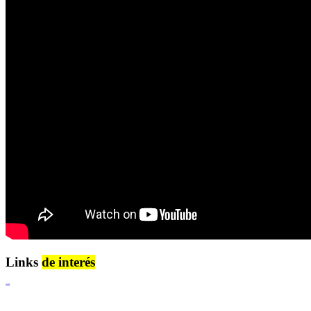
Links
de interés
Lenguaje Claro