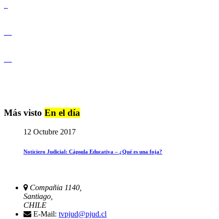
Derechos Humanos
Igualdad de Género y No Discriminación
Igualdad de Género y No Discriminación
Más visto
En el día
12 Octubre 2017
Noticiero Judicial: Cápsula Educativa – ¿Qué es una foja?
Compañia 1140,
Santiago,
CHILE
E-Mail:
tvpjud@pjud.cl