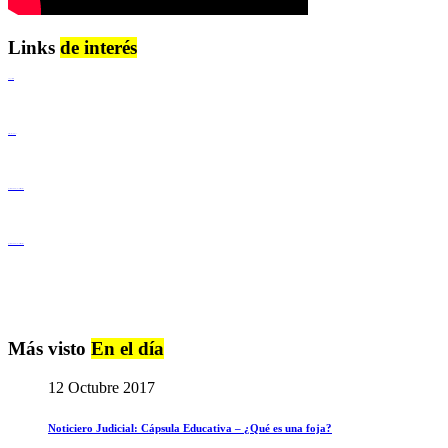
Links
de interés
Lenguaje Claro
Derechos Humanos
Igualdad de Género y No Discriminación
Igualdad de Género y No Discriminación
Más visto
En el día
12 Octubre 2017
Noticiero Judicial: Cápsula Educativa – ¿Qué es una foja?