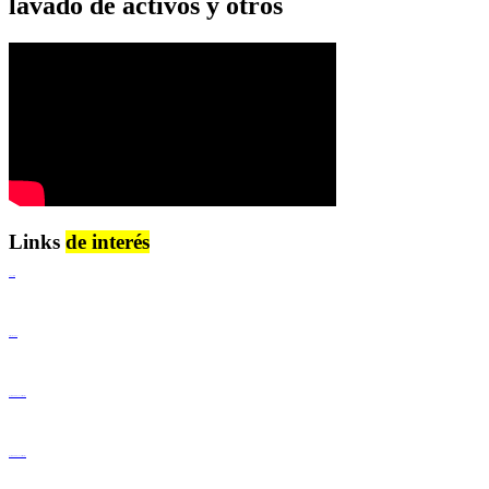
lavado de activos y otros
Links
de interés
Lenguaje Claro
Derechos Humanos
Igualdad de Género y No Discriminación
Igualdad de Género y No Discriminación