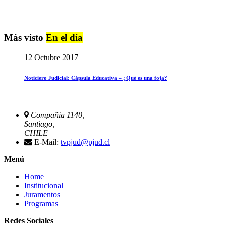
Más visto
En el día
12 Octubre 2017
Noticiero Judicial: Cápsula Educativa – ¿Qué es una foja?
Compañia 1140,
Santiago,
CHILE
E-Mail:
tvpjud@pjud.cl
Menú
Home
Institucional
Juramentos
Programas
Redes Sociales