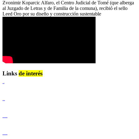
Zvonimir Koparcic Alfaro, el Centro Judicial de Tomé (que alberga
al Juzgado de Letras y de Familia de la comuna), recibió el sello
Leed Oro por su diseño y construcción sustentable
Links
de interés
Lenguaje Claro
Derechos Humanos
Igualdad de Género y No Discriminación
Igualdad de Género y No Discriminación