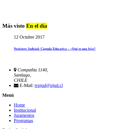
Más visto
En el día
12 Octubre 2017
Noticiero Judicial: Cápsula Educativa – ¿Qué es una foja?
Compañia 1140,
Santiago,
CHILE
E-Mail:
tvpjud@pjud.cl
Menú
Home
Institucional
Juramentos
Programas