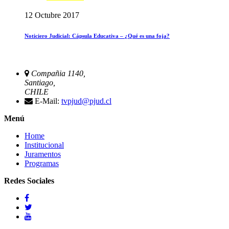
12 Octubre 2017
Noticiero Judicial: Cápsula Educativa – ¿Qué es una foja?
Compañia 1140,
Santiago,
CHILE
E-Mail:
tvpjud@pjud.cl
Menú
Home
Institucional
Juramentos
Programas
Redes Sociales