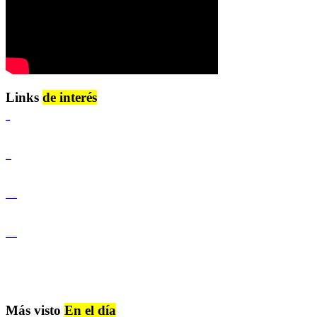
Links
de interés
Lenguaje Claro
Derechos Humanos
Igualdad de Género y No Discriminación
Igualdad de Género y No Discriminación
Más visto
En el día