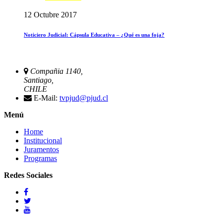
12 Octubre 2017
Noticiero Judicial: Cápsula Educativa – ¿Qué es una foja?
Compañia 1140,
Santiago,
CHILE
E-Mail:
tvpjud@pjud.cl
Menú
Home
Institucional
Juramentos
Programas
Redes Sociales