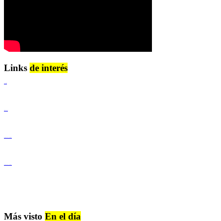
Links
de interés
Lenguaje Claro
Derechos Humanos
Igualdad de Género y No Discriminación
Igualdad de Género y No Discriminación
Más visto
En el día