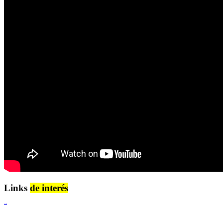
Links
de interés
Lenguaje Claro