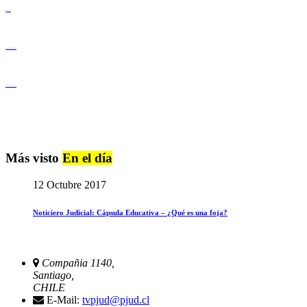
Derechos Humanos
Igualdad de Género y No Discriminación
Igualdad de Género y No Discriminación
Más visto
En el día
12 Octubre 2017
Noticiero Judicial: Cápsula Educativa – ¿Qué es una foja?
Compañia 1140,
Santiago,
CHILE
E-Mail:
tvpjud@pjud.cl