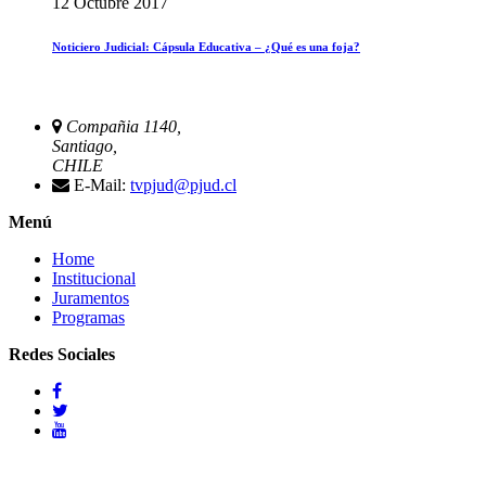
12 Octubre 2017
Noticiero Judicial: Cápsula Educativa – ¿Qué es una foja?
Compañia 1140,
Santiago,
CHILE
E-Mail:
tvpjud@pjud.cl
Menú
Home
Institucional
Juramentos
Programas
Redes Sociales