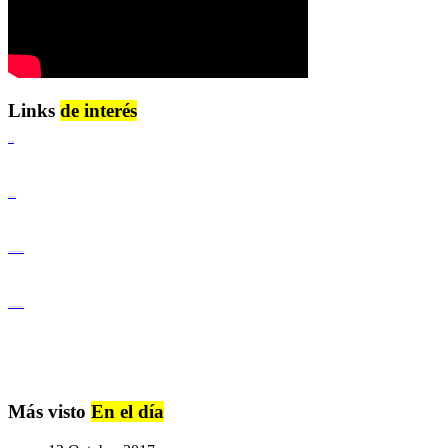
Links
de interés
Lenguaje Claro
Derechos Humanos
Igualdad de Género y No Discriminación
Igualdad de Género y No Discriminación
Más visto
En el día