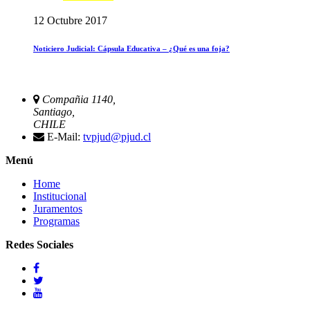
12 Octubre 2017
Noticiero Judicial: Cápsula Educativa – ¿Qué es una foja?
Compañia 1140,
Santiago,
CHILE
E-Mail:
tvpjud@pjud.cl
Menú
Home
Institucional
Juramentos
Programas
Redes Sociales