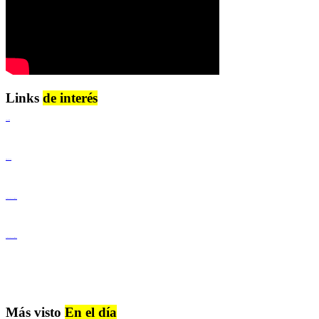
Links
de interés
Lenguaje Claro
Derechos Humanos
Igualdad de Género y No Discriminación
Igualdad de Género y No Discriminación
Más visto
En el día