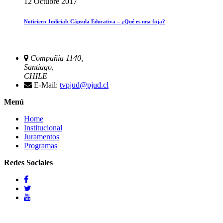
12 Octubre 2017
Noticiero Judicial: Cápsula Educativa – ¿Qué es una foja?
Compañia 1140,
Santiago,
CHILE
E-Mail:
tvpjud@pjud.cl
Menú
Home
Institucional
Juramentos
Programas
Redes Sociales