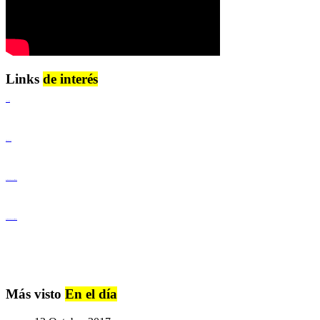
Links
de interés
Lenguaje Claro
Derechos Humanos
Igualdad de Género y No Discriminación
Igualdad de Género y No Discriminación
Más visto
En el día