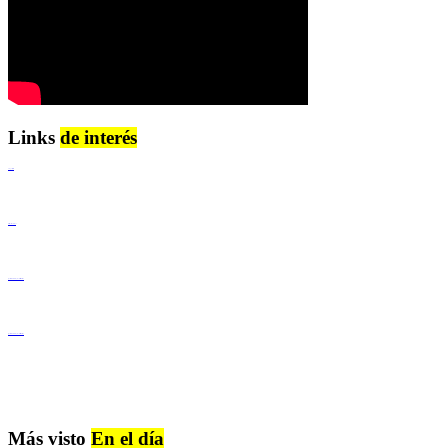
Links
de interés
Lenguaje Claro
Derechos Humanos
Igualdad de Género y No Discriminación
Igualdad de Género y No Discriminación
Más visto
En el día