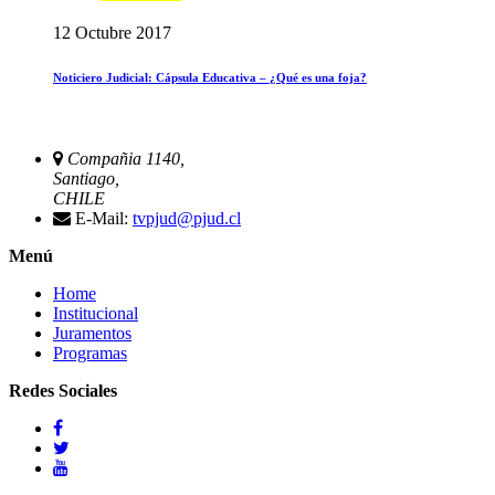
12 Octubre 2017
Noticiero Judicial: Cápsula Educativa – ¿Qué es una foja?
Compañia 1140,
Santiago,
CHILE
E-Mail:
tvpjud@pjud.cl
Menú
Home
Institucional
Juramentos
Programas
Redes Sociales