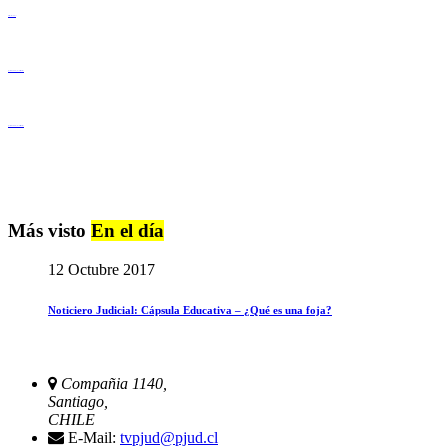
Derechos Humanos
Igualdad de Género y No Discriminación
Igualdad de Género y No Discriminación
Más visto
En el día
12 Octubre 2017
Noticiero Judicial: Cápsula Educativa – ¿Qué es una foja?
Compañia 1140,
Santiago,
CHILE
E-Mail:
tvpjud@pjud.cl