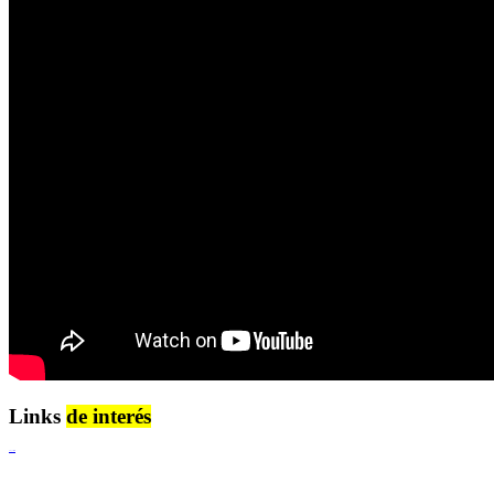
Links
de interés
Lenguaje Claro