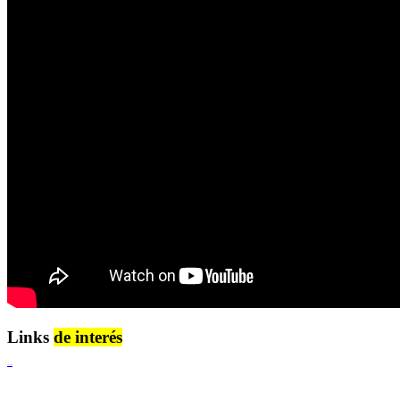
Links
de interés
Lenguaje Claro