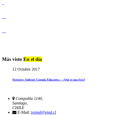
Derechos Humanos
Igualdad de Género y No Discriminación
Igualdad de Género y No Discriminación
Más visto
En el día
12 Octubre 2017
Noticiero Judicial: Cápsula Educativa – ¿Qué es una foja?
Compañia 1140,
Santiago,
CHILE
E-Mail:
tvpjud@pjud.cl