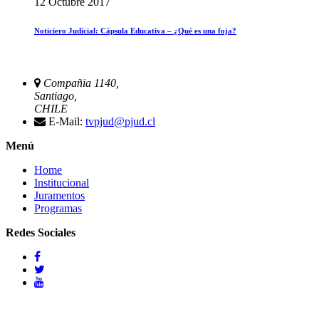
12 Octubre 2017
Noticiero Judicial: Cápsula Educativa – ¿Qué es una foja?
Compañia 1140,
Santiago,
CHILE
E-Mail:
tvpjud@pjud.cl
Menú
Home
Institucional
Juramentos
Programas
Redes Sociales