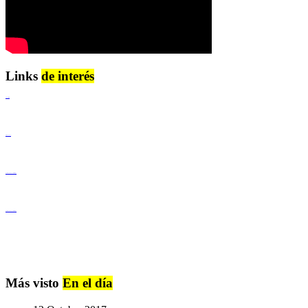
Links
de interés
Lenguaje Claro
Derechos Humanos
Igualdad de Género y No Discriminación
Igualdad de Género y No Discriminación
Más visto
En el día