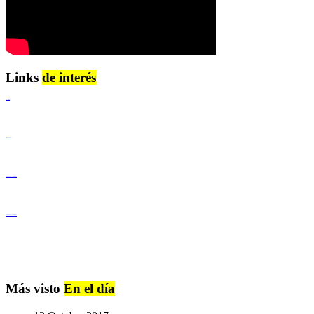
Links
de interés
Lenguaje Claro
Derechos Humanos
Igualdad de Género y No Discriminación
Igualdad de Género y No Discriminación
Más visto
En el día