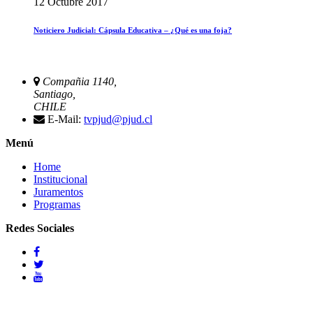
12 Octubre 2017
Noticiero Judicial: Cápsula Educativa – ¿Qué es una foja?
Compañia 1140,
Santiago,
CHILE
E-Mail:
tvpjud@pjud.cl
Menú
Home
Institucional
Juramentos
Programas
Redes Sociales